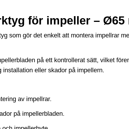
rktyg för impeller – Ø6
tyg som gör det enkelt att montera impellrar 
pellerbladen på ett kontrollerat sätt, vilket fö
g installation eller skador på impellern.
ering av impellrar.
kador på impellerbladen.
e och impellerbyte.