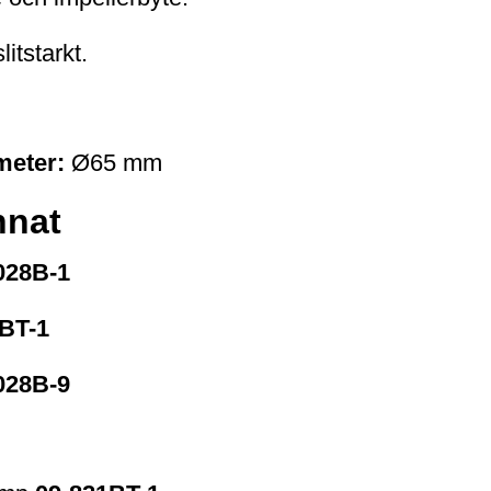
itstarkt.
meter:
Ø65 mm
nnat
028B-1
BT-1
028B-9