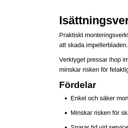
Isättningsve
Praktiskt monteringsverk
att skada impellerbladen.
Verktyget pressar ihop im
minskar risken för felakti
Fördelar
Enkel och säker mont
Minskar risken för s
Sparar tid vid servic