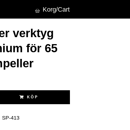
Korg/Cart
er verktyg
ium för 65
peller
KÖP
:
SP-413