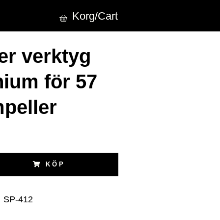
Korg/Cart
er verktyg
ium för 57
peller
KÖP
:
SP-412