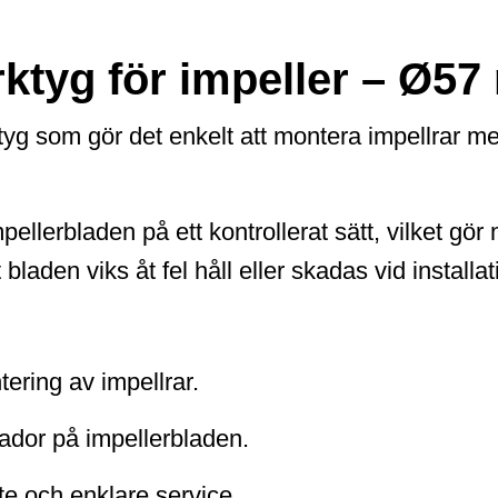
rktyg för impeller – Ø5
tyg som gör det enkelt att montera impellrar 
pellerbladen på ett kontrollerat sätt, vilket g
bladen viks åt fel håll eller skadas vid installat
ering av impellrar.
kador på impellerbladen.
e och enklare service.