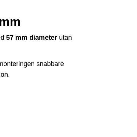
7 mm
med
57 mm diameter
utan
ör monteringen snabbare
ion.