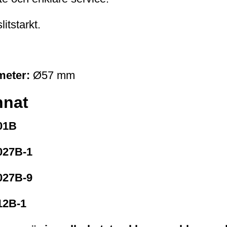
itstarkt.
meter:
Ø57 mm
nnat
01B
027B-1
027B-9
12B-1